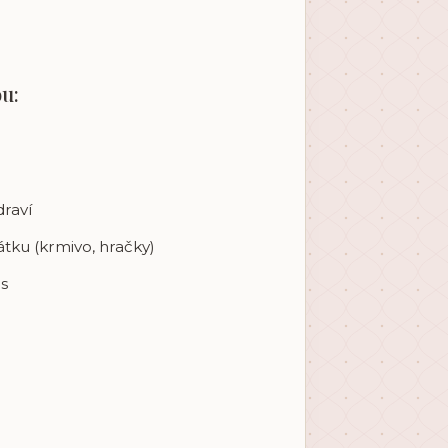
ou:
draví
tku (krmivo, hračky)
is