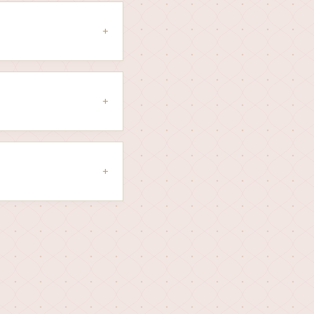
+
+
+