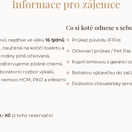
Informace pro zájemce
Co si kotě odnese s seb
vů nejdříve ve věku
16 týdnů
.
❀
Průkaz původu (FIFe)
, naučená na kočičí toaletu a
❀
Očkovací průkaz / Pet Pas
 rodiny plně očkovaná,
❀
Kupní smlouvu s garancí z
eodčervujeme plošně chemií,
boratorní rozbor výkalů.
❀
Bohatou výbavičku do začá
é nemoci HCM, PKD a infekční
❀
Doživotní chovatelský serv
,- Kč
(z toho rezervační