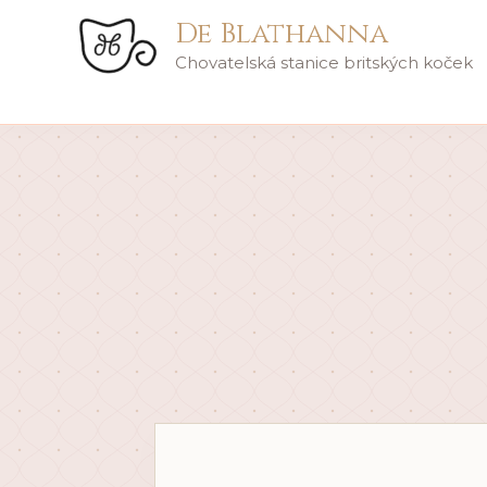
Přeskočit
De Blathanna
na
Chovatelská stanice britských koček
obsah